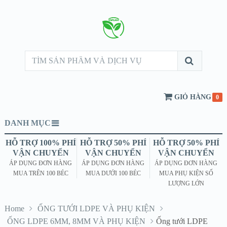
GIỎ HÀNG
0
DANH MỤC
HỖ TRỢ 100% PHÍ
HỖ TRỢ 50% PHÍ
HỖ TRỢ 50% PHÍ
VẬN CHUYỂN
VẬN CHUYỂN
VẬN CHUYỂN
ÁP DỤNG ĐƠN HÀNG
ÁP DỤNG ĐƠN HÀNG
ÁP DỤNG ĐƠN HÀNG
MUA TRÊN 100 BÉC
MUA DƯỚI 100 BÉC
MUA PHỤ KIỆN SỐ
LƯỢNG LỚN
Home
ỐNG TƯỚI LDPE VÀ PHỤ KIỆN
ỐNG LDPE 6MM, 8MM VÀ PHỤ KIỆN
Ống tưới LDPE