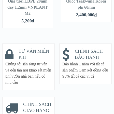
Ống tưới LDPE 20mm
QUICK LOOK
Quốc Teakwang Korea
QUICK LOOK
dày 1.2mm VNPLANT
phi 60mm
M2
VIEW DETAILS
VIEW DETAILS
2,400,000
₫
5,200
₫
TƯ VẤN MIỄN
CHÍNH SÁCH
PHÍ
BẢO HÀNH
Chúng tôi sẵn sàng tư vấn
Bảo hành 1 năm với tất cả
và đến tận nơi khảo sát miễn
sản phẩm Cam kết đồng đều
phí vườn nhà bạn nếu có
95% tất cả các vị trí
nhu cầu
CHÍNH SÁCH
GIAO HÀNG