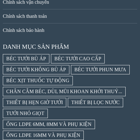
Chính sách vận chuyển
Chính sách thanh toán
Chính sách bảo hành
DANH MỤC SẢN PHẨM
BÉC TƯỚI BÙ ÁP
BÉC TƯỚI CAO CẤP
BÉC TƯỚI KHÔNG BÙ ÁP
BÉC TƯỚI PHUN MƯA
BÉC XỊT THUỐC TỰ ĐỘNG
CHÂN CẮM BÉC, DÙI, MŨI KHOAN KHỞI THUỶ...
THIẾT BỊ HẸN GIỜ TƯỚI
THIẾT BỊ LỌC NƯỚC
TƯỚI NHỎ GIỌT
ỐNG LDPE 6MM, 8MM VÀ PHỤ KIỆN
ỐNG LDPE 16MM VÀ PHỤ KIỆN