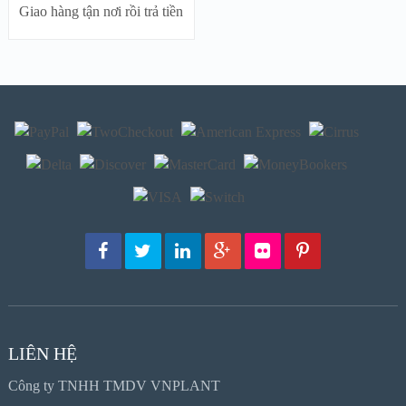
Giao hàng tận nơi rồi trả tiền
LIÊN HỆ
Công ty TNHH TMDV VNPLANT