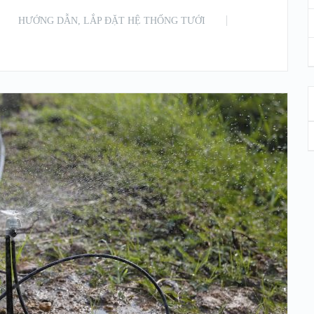
HƯỚNG DẪN
,
LẮP ĐẶT HỆ THỐNG TƯỚI
READ MORE