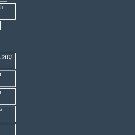
ŨI
À PHỤ
Ụ
Ụ
VÀ