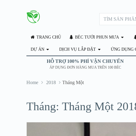
TRANG CHỦ
BÉC TƯỚI PHUN MƯA
DỰ ÁN
DỊCH VỤ LẮP ĐẶT
ỨNG DỤNG 
HỖ TRỢ 100% PHÍ VẬN CHUYỂN
ÁP DỤNG ĐƠN HÀNG MUA TRÊN 100 BÉC
Home
2018
Tháng Một
Tháng: Tháng Một 201