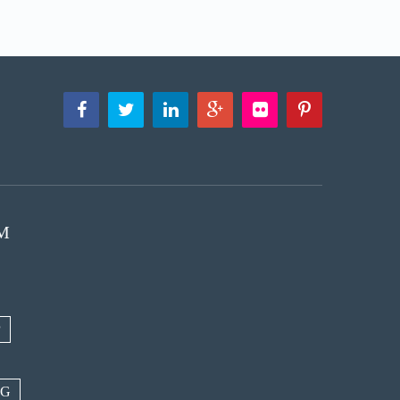
M
P
NG