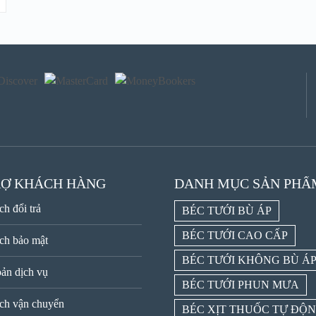
RỢ KHÁCH HÀNG
DANH MỤC SẢN PHẨ
ch đổi trả
BÉC TƯỚI BÙ ÁP
BÉC TƯỚI CAO CẤP
ch bảo mật
BÉC TƯỚI KHÔNG BÙ Á
ản dịch vụ
BÉC TƯỚI PHUN MƯA
ch vận chuyển
BÉC XỊT THUỐC TỰ ĐỘ