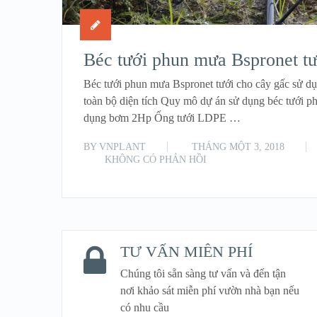
Béc tưới phun mưa Bspronet tư
Béc tưới phun mưa Bspronet tưới cho cây gấc sử dụ
toàn bộ diện tích Quy mô dự án sử dụng béc tưới 
dụng bơm 2Hp Ống tưới LDPE …
BY
VNPLANT
THÁNG MỘT 3, 2018
KHÔNG CÓ PHẢN HỒI
TƯ VẤN MIỄN PHÍ
Chúng tôi sẵn sàng tư vấn và đến tận
nơi khảo sát miễn phí vườn nhà bạn nếu
có nhu cầu