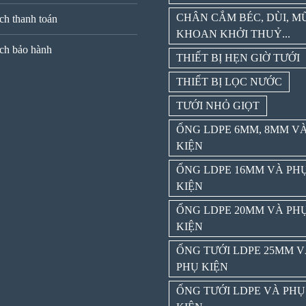
CHÂN CẮM BÉC, DÙI, M
ch thanh toán
KHOAN KHỞI THUỶ...
ch bảo hành
THIẾT BỊ HẸN GIỜ TƯỚI
THIẾT BỊ LỌC NƯỚC
TƯỚI NHỎ GIỌT
ỐNG LDPE 6MM, 8MM V
KIỆN
ỐNG LDPE 16MM VÀ PH
KIỆN
ỐNG LDPE 20MM VÀ PH
KIỆN
ỐNG TƯỚI LDPE 25MM 
PHỤ KIỆN
ỐNG TƯỚI LDPE VÀ PHỤ