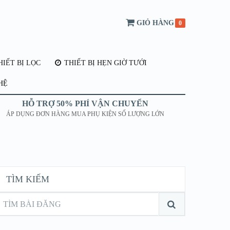
GIỎ HÀNG
0
IẾT BỊ LỌC
THIẾT BỊ HẸN GIỜ TƯỚI
HỆ
HỖ TRỢ 50% PHÍ VẬN CHUYỂN
ÁP DỤNG ĐƠN HÀNG MUA PHỤ KIỆN SỐ LƯỢNG LỚN
TÌM KIẾM