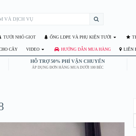
TƯỚI NHỎ GIỌT
ỐNG LDPE VÀ PHỤ KIỆN TƯỚI
TH
CHO CÂY
VIDEO
HƯỚNG DẪN MUA HÀNG
LIÊN 
HỖ TRỢ 50% PHÍ VẬN CHUYỂN
ÁP DỤNG ĐƠN HÀNG MUA DƯỚI 100 BÉC
8