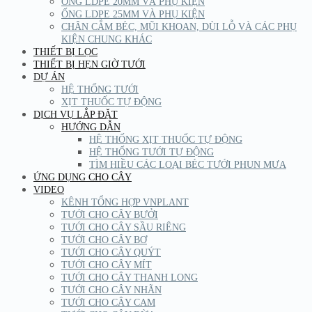
ỐNG LDPE 20MM VÀ PHỤ KIỆN
ỐNG LDPE 25MM VÀ PHỤ KIỆN
CHÂN CẮM BÉC, MŨI KHOAN, DÙI LỖ VÀ CÁC PHỤ
KIỆN CHUNG KHÁC
THIẾT BỊ LỌC
THIẾT BỊ HẸN GIỜ TƯỚI
DỰ ÁN
HỆ THỐNG TƯỚI
XỊT THUỐC TỰ ĐỘNG
DỊCH VỤ LẮP ĐẶT
HƯỚNG DẪN
HỆ THỐNG XỊT THUỐC TỰ ĐỘNG
HỆ THỐNG TƯỚI TỰ ĐỘNG
TÌM HIỀU CÁC LOẠI BÉC TƯỚI PHUN MƯA
ỨNG DỤNG CHO CÂY
VIDEO
KÊNH TỔNG HỢP VNPLANT
TƯỚI CHO CÂY BƯỞI
TƯỚI CHO CÂY SẦU RIÊNG
TƯỚI CHO CÂY BƠ
TƯỚI CHO CÂY QUÝT
TƯỚI CHO CÂY MÍT
TƯỚI CHO CÂY THANH LONG
TƯỚI CHO CÂY NHÃN
TƯỚI CHO CÂY CAM