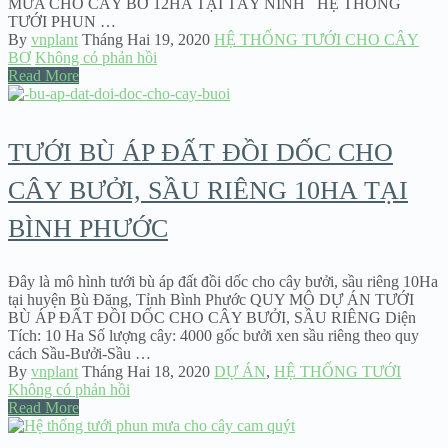
MƯA CHO CÂY BƠ 12HA TẠI TÂY NINH HỆ THỐNG
TƯỚI PHUN …
By
vnplant
Tháng Hai 19, 2020
HỆ THỐNG TƯỚI CHO CÂY
BƠ
Không có phản hồi
Read More
TƯỚI BÙ ÁP ĐẤT ĐỒI DỐC CHO
CÂY BƯỞI, SẦU RIÊNG 10HA TẠI
BÌNH PHƯỚC
Đây là mô hình tưới bù áp đất đồi dốc cho cây bưởi, sầu riêng 10Ha
tại huyện Bù Đăng, Tỉnh Bình Phước QUY MÔ DỰ ÁN TƯỚI
BÙ ÁP ĐẤT ĐỒI DỐC CHO CÂY BƯỞI, SẦU RIÊNG Diện
Tích: 10 Ha Số lượng cây: 4000 gốc bưởi xen sầu riêng theo quy
cách Sầu-Bưởi-Sầu …
By
vnplant
Tháng Hai 18, 2020
DỰ ÁN
,
HỆ THỐNG TƯỚI
Không có phản hồi
Read More