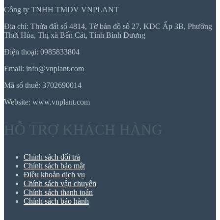
Công ty TNHH TMDV VNPLANT
Địa chỉ: Thửa đất số 4814, Tờ bản đồ số 27, KDC Ấp 3B, Phường
Thới Hòa, Thị xã Bến Cát, Tỉnh Bình Dương
Điện thoại: 0985833804
Email: info@vnplant.com
Mã số thuế: 3702690014
Website: www.vnplant.com
HỖ TRỢ KHÁCH HÀNG
Chính sách đổi trả
Chính sách bảo mật
Điều khoản dịch vụ
Chính sách vận chuyển
Chính sách thanh toán
Chính sách bảo hành