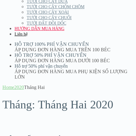
TƯỚI CHO CÂY DỪA
TƯỚI CHO CÂY CHÔM CHÔM
TƯỚI CHO CÂY XOÀI
TƯỚI CHO CÂY CHUỐI
TƯỚI ĐẤT ĐỒI DỐC
HƯỚNG DẪN MUA HÀNG
Liên hệ
HỖ TRỢ 100% PHÍ VẬN CHUYỂN
ÁP DỤNG ĐƠN HÀNG MUA TRÊN 100 BÉC
HỖ TRỢ 50% PHÍ VẬN CHUYỂN
ÁP DỤNG ĐƠN HÀNG MUA DƯỚI 100 BÉC
Hỗ trợ 50% phí vận chuyển
ÁP DỤNG ĐƠN HÀNG MUA PHỤ KIỆN SỐ LƯỢNG
LỚN
Home
2020
Tháng Hai
Tháng: Tháng Hai 2020