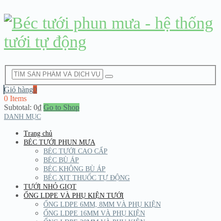
Giỏ hàng
0
0 Items
Subtotal:
0
₫
Go to Shop
DANH MỤC
Trang chủ
BÉC TƯỚI PHUN MƯA
BÉC TƯỚI CAO CẤP
BÉC BÙ ÁP
BÉC KHÔNG BÙ ÁP
BÉC XỊT THUỐC TỰ ĐỘNG
TƯỚI NHỎ GIỌT
ỐNG LDPE VÀ PHỤ KIỆN TƯỚI
ỐNG LDPE 6MM, 8MM VÀ PHỤ KIỆN
ỐNG LDPE 16MM VÀ PHỤ KIỆN