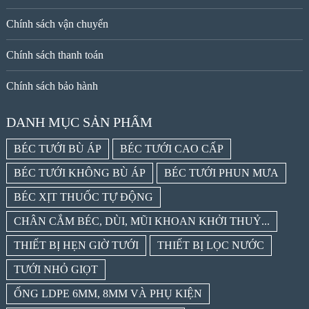
Chính sách vận chuyển
Chính sách thanh toán
Chính sách bảo hành
DANH MỤC SẢN PHẨM
BÉC TƯỚI BÙ ÁP
BÉC TƯỚI CAO CẤP
BÉC TƯỚI KHÔNG BÙ ÁP
BÉC TƯỚI PHUN MƯA
BÉC XỊT THUỐC TỰ ĐỘNG
CHÂN CẮM BÉC, DÙI, MŨI KHOAN KHỞI THUỶ...
THIẾT BỊ HẸN GIỜ TƯỚI
THIẾT BỊ LỌC NƯỚC
TƯỚI NHỎ GIỌT
ỐNG LDPE 6MM, 8MM VÀ PHỤ KIỆN