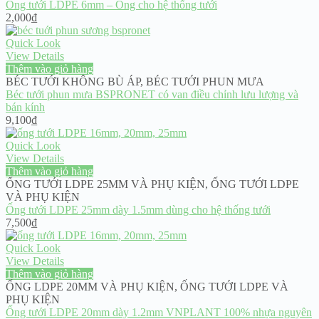
Ống tưới LDPE 6mm – Ống cho hệ thống tưới
2,000
₫
Quick Look
View Details
Thêm vào giỏ hàng
BÉC TƯỚI KHÔNG BÙ ÁP
,
BÉC TƯỚI PHUN MƯA
Béc tưới phun mưa BSPRONET có van điều chỉnh lưu lượng và
bán kính
9,100
₫
Quick Look
View Details
Thêm vào giỏ hàng
ỐNG TƯỚI LDPE 25MM VÀ PHỤ KIỆN
,
ỐNG TƯỚI LDPE
VÀ PHỤ KIỆN
Ống tưới LDPE 25mm dày 1.5mm dùng cho hệ thống tưới
7,500
₫
Quick Look
View Details
Thêm vào giỏ hàng
ỐNG LDPE 20MM VÀ PHỤ KIỆN
,
ỐNG TƯỚI LDPE VÀ
PHỤ KIỆN
Ống tưới LDPE 20mm dày 1.2mm VNPLANT 100% nhựa nguyên