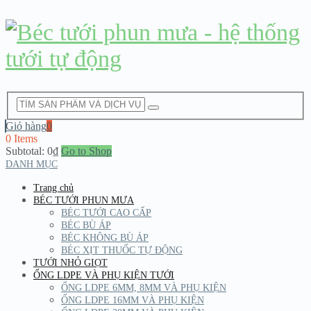
Giỏ hàng
0
0 Items
Subtotal:
0
₫
Go to Shop
DANH MỤC
Trang chủ
BÉC TƯỚI PHUN MƯA
BÉC TƯỚI CAO CẤP
BÉC BÙ ÁP
BÉC KHÔNG BÙ ÁP
BÉC XỊT THUỐC TỰ ĐỘNG
TƯỚI NHỎ GIỌT
ỐNG LDPE VÀ PHỤ KIỆN TƯỚI
ỐNG LDPE 6MM, 8MM VÀ PHỤ KIỆN
ỐNG LDPE 16MM VÀ PHỤ KIỆN