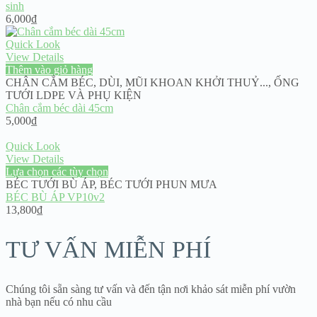
sinh
6,000
₫
Quick Look
View Details
Thêm vào giỏ hàng
CHÂN CẮM BÉC, DÙI, MŨI KHOAN KHỞI THUỶ...
,
ỐNG
TƯỚI LDPE VÀ PHỤ KIỆN
Chân cắm béc dài 45cm
5,000
₫
Quick Look
View Details
Lựa chọn các tùy chọn
BÉC TƯỚI BÙ ÁP
,
BÉC TƯỚI PHUN MƯA
BÉC BÙ ÁP VP10v2
13,800
₫
TƯ VẤN MIỄN PHÍ
Chúng tôi sẵn sàng tư vấn và đến tận nơi khảo sát miễn phí vườn
nhà bạn nếu có nhu cầu