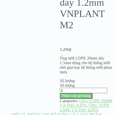
dày 1.2mm
VNPLANT
M2
5,200
₫
Ống tưới LDPE 20mm dày
1.5mm dùng cho hệ thống tưới
nhỏ giọt hay hệ thống tưới phun
mưa
Số lượng
Số lượng
Thêm vào giỏ hàng
Categories:
ỐNG LDPE 20MM
VÀ PHỤ KIỆN
,
ỐNG TƯỚI
LDPE VÀ PHỤ KIỆN
.
MÔ TẢ
THÔNG TIN BỔ SUNG CỦA SẢN PHẨM