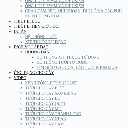
ỐNG LDPE 20MM VÀ PHỤ KIỆN
ỐNG LDPE 25MM VÀ PHỤ KIỆN
CHÂN CẮM BÉC, MŨI KHOAN, DÙI LỖ VÀ CÁC PHỤ
KIỆN CHUNG KHÁC
THIẾT BỊ LỌC
THIẾT BỊ HẸN GIỜ TƯỚI
DỰ ÁN
HỆ THỐNG TƯỚI
XỊT THUỐC TỰ ĐỘNG
DỊCH VỤ LẮP ĐẶT
HƯỚNG DẪN
HỆ THỐNG XỊT THUỐC TỰ ĐỘNG
HỆ THỐNG TƯỚI TỰ ĐỘNG
TÌM HIỀU CÁC LOẠI BÉC TƯỚI PHUN MƯA
ỨNG DỤNG CHO CÂY
VIDEO
KÊNH TỔNG HỢP VNPLANT
TƯỚI CHO CÂY BƯỞI
TƯỚI CHO CÂY SẦU RIÊNG
TƯỚI CHO CÂY BƠ
TƯỚI CHO CÂY QUÝT
TƯỚI CHO CÂY MÍT
TƯỚI CHO CÂY THANH LONG
TƯỚI CHO CÂY NHÃN
TƯỚI CHO CÂY CAM