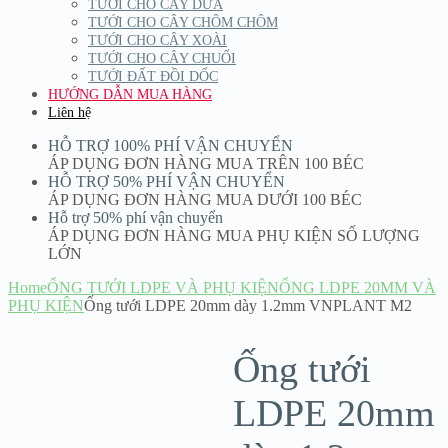
TƯỚI CHO CÂY DỪA
TƯỚI CHO CÂY CHÔM CHÔM
TƯỚI CHO CÂY XOÀI
TƯỚI CHO CÂY CHUỐI
TƯỚI ĐẤT ĐỒI DỐC
HƯỚNG DẪN MUA HÀNG
Liên hệ
HỖ TRỢ 100% PHÍ VẬN CHUYỂN
ÁP DỤNG ĐƠN HÀNG MUA TRÊN 100 BÉC
HỖ TRỢ 50% PHÍ VẬN CHUYỂN
ÁP DỤNG ĐƠN HÀNG MUA DƯỚI 100 BÉC
Hỗ trợ 50% phí vận chuyển
ÁP DỤNG ĐƠN HÀNG MUA PHỤ KIỆN SỐ LƯỢNG
LỚN
Home
ỐNG TƯỚI LDPE VÀ PHỤ KIỆN
ỐNG LDPE 20MM VÀ
PHỤ KIỆN
Ống tưới LDPE 20mm dày 1.2mm VNPLANT M2
Ống tưới
LDPE 20mm