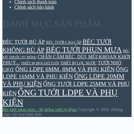
Chính sách thanh toán
Chính sách bảo hành
DANH MỤC SẢN PHẨM
BÉC TƯỚI
BÉC TƯỚI BÙ ÁP
BÉC TƯỚI CAO CẤP
BÉC TƯỚI PHUN MƯA
KHÔNG BÙ ÁP
BÉC
CHÂN CẮM BÉC, DÙI, MŨI KHOAN KHỞI
XỊT THUỐC TỰ ĐỘNG
THUỶ...
TƯỚI NHỎ
THIẾT BỊ LỌC NƯỚC
THIẾT BỊ HẸN GIỜ TƯỚI
ỐNG LDPE 6MM, 8MM VÀ PHỤ KIỆN
ỐNG
GIỌT
ỐNG LDPE 20MM
LDPE 16MM VÀ PHỤ KIỆN
VÀ PHỤ KIỆN
ỐNG TƯỚI LDPE 25MM VÀ PHỤ
ỐNG TƯỚI LDPE VÀ PHỤ
KIỆN
KIỆN
Béc tưới phun mưa – hệ thống tưới tự động
Copyright © 2026.
Không
copy với mọi hình thức