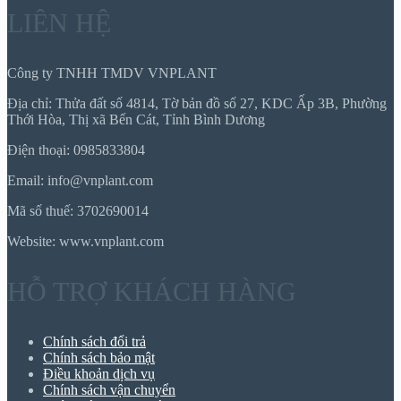
LIÊN HỆ
Công ty TNHH TMDV VNPLANT
Địa chỉ: Thửa đất số 4814, Tờ bản đồ số 27, KDC Ấp 3B, Phường
Thới Hòa, Thị xã Bến Cát, Tỉnh Bình Dương
Điện thoại: 0985833804
Email: info@vnplant.com
Mã số thuế: 3702690014
Website: www.vnplant.com
HỖ TRỢ KHÁCH HÀNG
Chính sách đổi trả
Chính sách bảo mật
Điều khoản dịch vụ
Chính sách vận chuyển