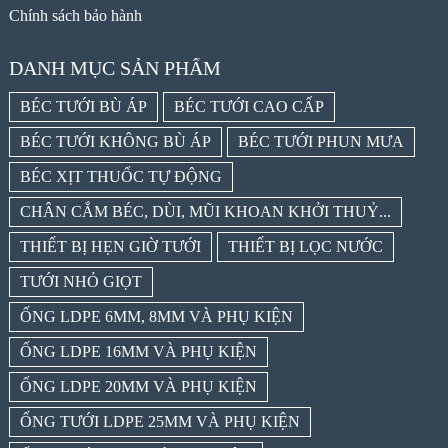
Chính sách bảo hành
DANH MỤC SẢN PHẨM
BÉC TƯỚI BÙ ÁP
BÉC TƯỚI CAO CẤP
BÉC TƯỚI KHÔNG BÙ ÁP
BÉC TƯỚI PHUN MƯA
BÉC XỊT THUỐC TỰ ĐỘNG
CHÂN CẮM BÉC, DÙI, MŨI KHOAN KHỞI THUỶ...
THIẾT BỊ HẸN GIỜ TƯỚI
THIẾT BỊ LỌC NƯỚC
TƯỚI NHỎ GIỌT
ỐNG LDPE 6MM, 8MM VÀ PHỤ KIỆN
ỐNG LDPE 16MM VÀ PHỤ KIỆN
ỐNG LDPE 20MM VÀ PHỤ KIỆN
ỐNG TƯỚI LDPE 25MM VÀ PHỤ KIỆN