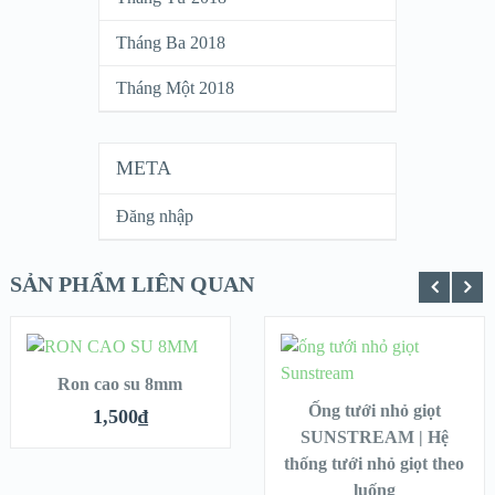
Tháng Ba 2018
Tháng Một 2018
META
Đăng nhập
SẢN PHẨM LIÊN QUAN
Y CHỌN
THÊM VÀO GIỎ HÀNG
THÊM VÀO GIỎ H
Ron cao su 8mm
QUICK LOOK
Ống tưới nhỏ giọt
QUICK LOOK
1,500
₫
SUNSTREAM | Hệ
thống tưới nhỏ giọt theo
VIEW DETAILS
VIEW DETAILS
luống