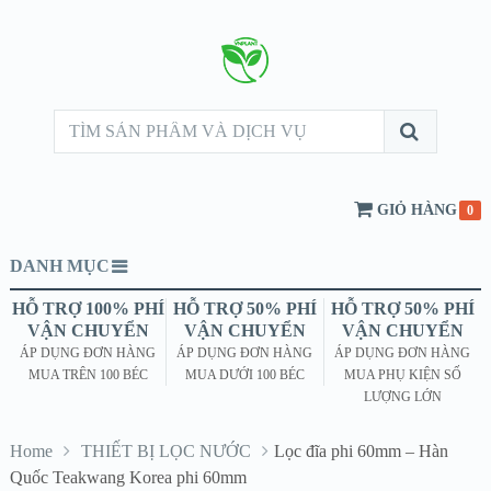
GIỎ HÀNG
0
DANH MỤC
HỖ TRỢ 100% PHÍ
HỖ TRỢ 50% PHÍ
HỖ TRỢ 50% PHÍ
VẬN CHUYỂN
VẬN CHUYỂN
VẬN CHUYỂN
ÁP DỤNG ĐƠN HÀNG
ÁP DỤNG ĐƠN HÀNG
ÁP DỤNG ĐƠN HÀNG
MUA TRÊN 100 BÉC
MUA DƯỚI 100 BÉC
MUA PHỤ KIỆN SỐ
LƯỢNG LỚN
Home
THIẾT BỊ LỌC NƯỚC
Lọc đĩa phi 60mm – Hàn
Quốc Teakwang Korea phi 60mm