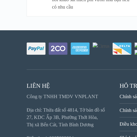
có nhu cầu
LIÊN HỆ
HỖ T
Công ty TNHH TMDV VNPLANT
Chính sá
Địa chỉ: Thửa đất số 4814, Tờ bản đồ số
Chính sá
27, KDC Ấp 3B, Phường Thới Hòa,
Điều kho
Thị xã Bến Cát, Tỉnh Bình Dương