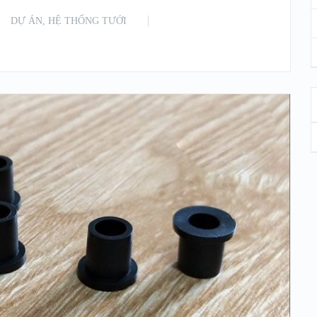
DỰ ÁN
,
HỆ THỐNG TƯỚI
READ MORE