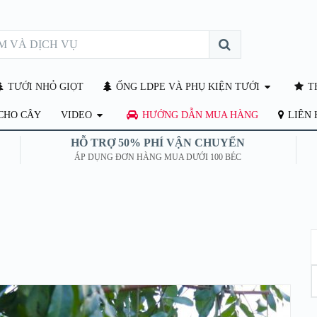
TƯỚI NHỎ GIỌT
ỐNG LDPE VÀ PHỤ KIỆN TƯỚI
TH
CHO CÂY
VIDEO
HƯỚNG DẪN MUA HÀNG
LIÊN 
HỖ TRỢ 50% PHÍ VẬN CHUYỂN
ÁP DỤNG ĐƠN HÀNG MUA DƯỚI 100 BÉC