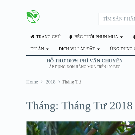
TRANG CHỦ
BÉC TƯỚI PHUN MƯA
DỰ ÁN
DỊCH VỤ LẮP ĐẶT
ỨNG DỤNG 
HỖ TRỢ 100% PHÍ VẬN CHUYỂN
ÁP DỤNG ĐƠN HÀNG MUA TRÊN 100 BÉC
Home
2018
Tháng Tư
Tháng: Tháng Tư 2018