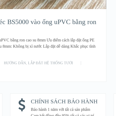
béc BS5000 vào ống uPVC bằng ron
uPVC bằng ron cao su 8mm Ưu điểm cách lắp đặt ống PE
 8mm: Không bị xì nước Lắp đặt dễ dàng Khắc phục tình
HƯỚNG DẪN
,
LẮP ĐẶT HỆ THỐNG TƯỚI
READ MORE
CHÍNH SÁCH BẢO HÀNH
Bảo hành 1 năm với tất cả sản phẩm
Cam kết đồng đều 95% tất cả các vị trí