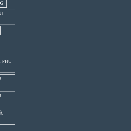
NG
ŨI
À PHỤ
Ụ
Ụ
VÀ