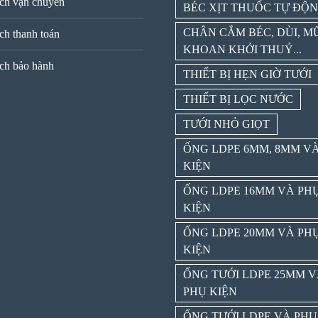
ch vận chuyển
BÉC XỊT THUỐC TỰ ĐỘ
CHÂN CẮM BÉC, DÙI, M
ch thanh toán
KHOAN KHỞI THUỶ...
ch bảo hành
THIẾT BỊ HẸN GIỜ TƯỚI
THIẾT BỊ LỌC NƯỚC
TƯỚI NHỎ GIỌT
ỐNG LDPE 6MM, 8MM V
KIỆN
ỐNG LDPE 16MM VÀ PH
KIỆN
ỐNG LDPE 20MM VÀ PH
KIỆN
ỐNG TƯỚI LDPE 25MM 
PHỤ KIỆN
ỐNG TƯỚI LDPE VÀ PHỤ