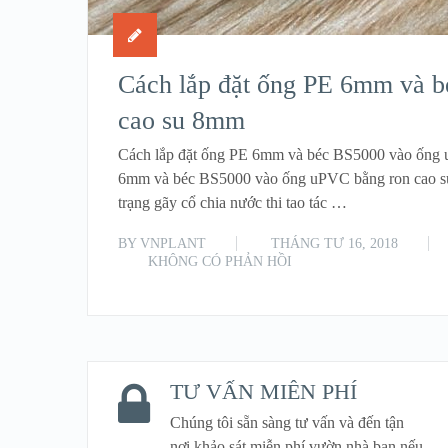
Cách lắp đặt ống PE 6mm và 
cao su 8mm
Cách lắp đặt ống PE 6mm và béc BS5000 vào ống 
6mm và béc BS5000 vào ống uPVC bằng ron cao su
trạng gãy cổ chia nước thi tao tác …
BY
VNPLANT
THÁNG TƯ 16, 2018
KHÔNG CÓ PHẢN HỒI
TƯ VẤN MIỄN PHÍ
Chúng tôi sẵn sàng tư vấn và đến tận
nơi khảo sát miễn phí vườn nhà bạn nếu