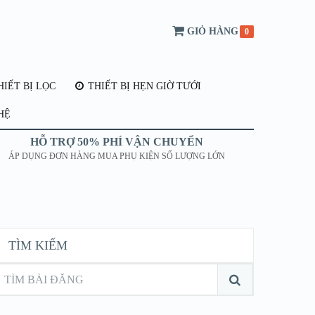
GIỎ HÀNG
0
IẾT BỊ LỌC
THIẾT BỊ HẸN GIỜ TƯỚI
HỆ
HỖ TRỢ 50% PHÍ VẬN CHUYỂN
ÁP DỤNG ĐƠN HÀNG MUA PHỤ KIỆN SỐ LƯỢNG LỚN
TÌM KIẾM