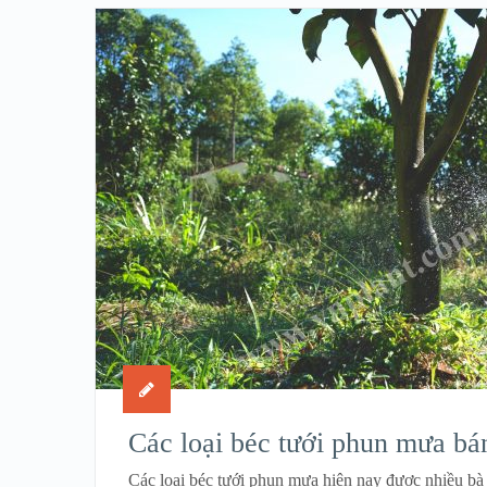
Các loại béc tưới phun mưa bá
Các loại béc tưới phun mưa hiện nay được nhiều b