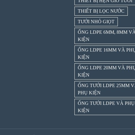
THIẾT BỊ HẸN GIỜ TƯỚI
THIẾT BỊ LỌC NƯỚC
TƯỚI NHỎ GIỌT
ỐNG LDPE 6MM, 8MM V
KIỆN
ỐNG LDPE 16MM VÀ PH
KIỆN
ỐNG LDPE 20MM VÀ PH
KIỆN
ỐNG TƯỚI LDPE 25MM 
PHỤ KIỆN
ỐNG TƯỚI LDPE VÀ PHỤ
KIỆN