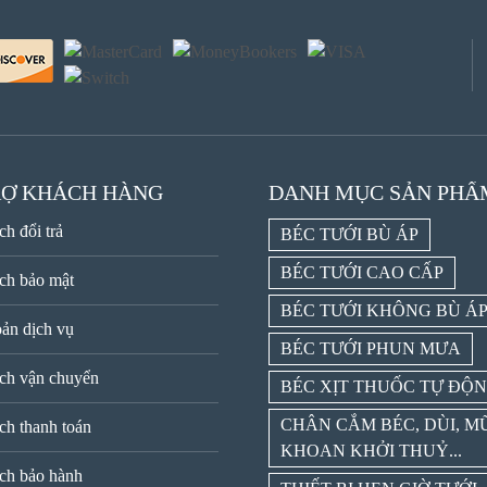
RỢ KHÁCH HÀNG
DANH MỤC SẢN PHẨ
ch đổi trả
BÉC TƯỚI BÙ ÁP
BÉC TƯỚI CAO CẤP
ch bảo mật
BÉC TƯỚI KHÔNG BÙ Á
ản dịch vụ
BÉC TƯỚI PHUN MƯA
ch vận chuyển
BÉC XỊT THUỐC TỰ ĐỘ
CHÂN CẮM BÉC, DÙI, M
ch thanh toán
KHOAN KHỞI THUỶ...
ch bảo hành