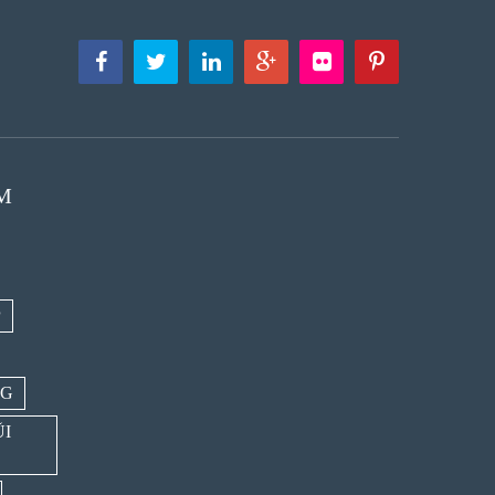
M
P
NG
ŨI