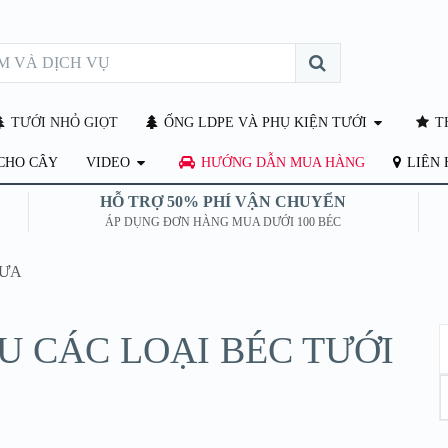
TƯỚI NHỎ GIỌT
ỐNG LDPE VÀ PHỤ KIỆN TƯỚI
TH
CHO CÂY
VIDEO
HƯỚNG DẪN MUA HÀNG
LIÊN 
HỖ TRỢ 50% PHÍ VẬN CHUYỂN
ÁP DỤNG ĐƠN HÀNG MUA DƯỚI 100 BÉC
MƯA
ỀU CÁC LOẠI BÉC TƯỚI