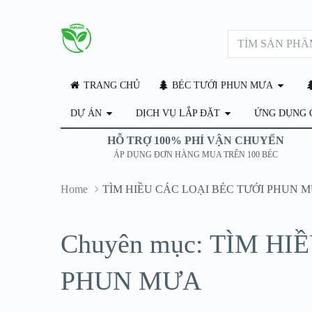
TRANG CHỦ
BÉC TƯỚI PHUN MƯA
DỰ ÁN
DỊCH VỤ LẮP ĐẶT
ỨNG DỤNG 
HỖ TRỢ 100% PHÍ VẬN CHUYỂN
ÁP DỤNG ĐƠN HÀNG MUA TRÊN 100 BÉC
Home
TÌM HIỀU CÁC LOẠI BÉC TƯỚI PHUN 
Chuyên mục: TÌM HI
PHUN MƯA