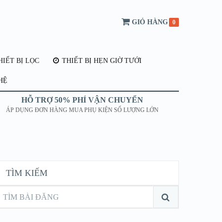
GIỎ HÀNG
0
IẾT BỊ LỌC
THIẾT BỊ HẸN GIỜ TƯỚI
HỆ
HỖ TRỢ 50% PHÍ VẬN CHUYỂN
ÁP DỤNG ĐƠN HÀNG MUA PHỤ KIỆN SỐ LƯỢNG LỚN
TÌM KIẾM