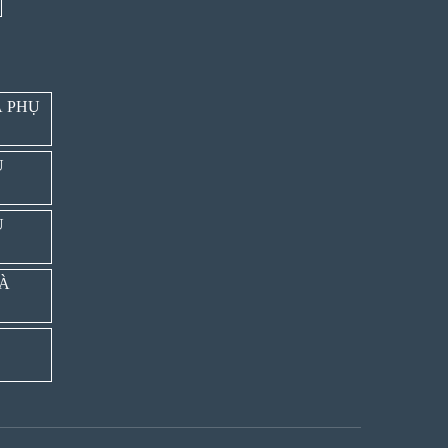
À PHỤ
Ụ
Ụ
VÀ