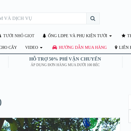
TƯỚI NHỎ GIỌT
ỐNG LDPE VÀ PHỤ KIỆN TƯỚI
TH
CHO CÂY
VIDEO
HƯỚNG DẪN MUA HÀNG
LIÊN 
HỖ TRỢ 50% PHÍ VẬN CHUYỂN
ÁP DỤNG ĐƠN HÀNG MUA DƯỚI 100 BÉC
0