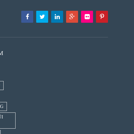
M
P
NG
ŨI