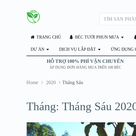
TRANG CHỦ
BÉC TƯỚI PHUN MƯA
DỰ ÁN
DỊCH VỤ LẮP ĐẶT
ỨNG DỤNG 
HỖ TRỢ 100% PHÍ VẬN CHUYỂN
ÁP DỤNG ĐƠN HÀNG MUA TRÊN 100 BÉC
Home
2020
Tháng Sáu
Tháng: Tháng Sáu 202