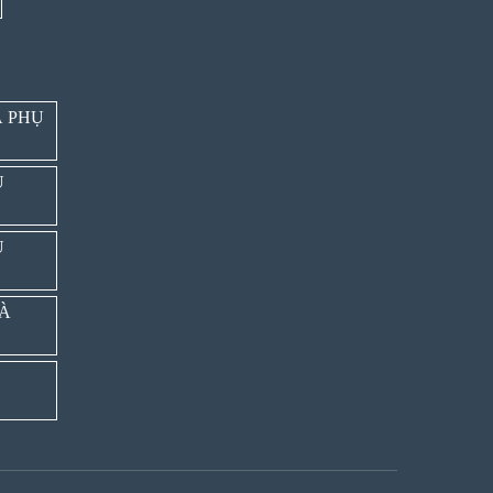
À PHỤ
Ụ
Ụ
VÀ