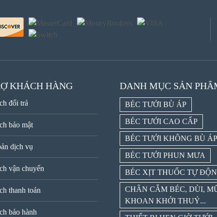
RỢ KHÁCH HÀNG
DANH MỤC SẢN PHẨ
ch đổi trả
BÉC TƯỚI BÙ ÁP
BÉC TƯỚI CAO CẤP
ch bảo mật
BÉC TƯỚI KHÔNG BÙ Á
ản dịch vụ
BÉC TƯỚI PHUN MƯA
ch vận chuyển
BÉC XỊT THUỐC TỰ ĐỘ
CHÂN CẮM BÉC, DÙI, M
ch thanh toán
KHOAN KHỞI THUỶ...
ch bảo hành