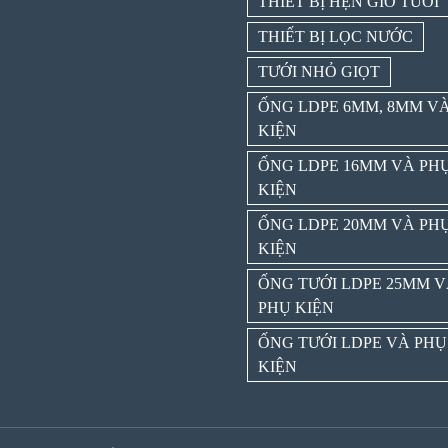
THIẾT BỊ HẸN GIỜ TƯỚI
THIẾT BỊ LỌC NƯỚC
TƯỚI NHỎ GIỌT
ỐNG LDPE 6MM, 8MM V
KIỆN
ỐNG LDPE 16MM VÀ PH
KIỆN
ỐNG LDPE 20MM VÀ PH
KIỆN
ỐNG TƯỚI LDPE 25MM 
PHỤ KIỆN
ỐNG TƯỚI LDPE VÀ PHỤ
KIỆN