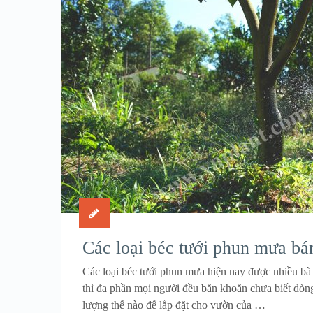
Các loại béc tưới phun mưa bá
Các loại béc tưới phun mưa hiện nay được nhiều b
thì đa phần mọi người đều băn khoăn chưa biết dòn
lượng thế nào để lắp đặt cho vườn của …