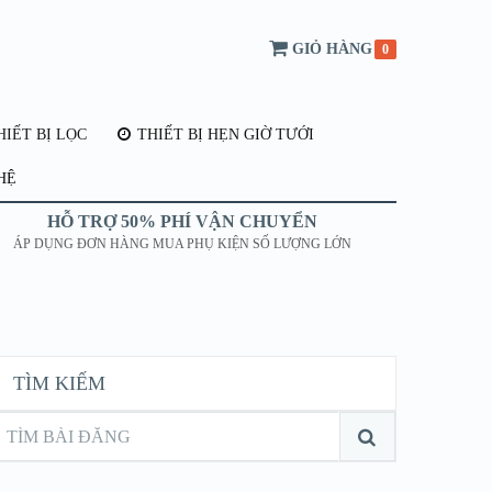
GIỎ HÀNG
0
IẾT BỊ LỌC
THIẾT BỊ HẸN GIỜ TƯỚI
HỆ
HỖ TRỢ 50% PHÍ VẬN CHUYỂN
ÁP DỤNG ĐƠN HÀNG MUA PHỤ KIỆN SỐ LƯỢNG LỚN
TÌM KIẾM